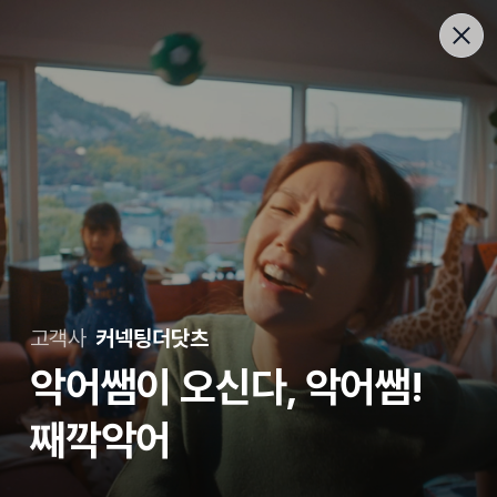
고객사
커넥팅더닷츠
악어쌤이 오신다, 악어쌤!
째깍악어